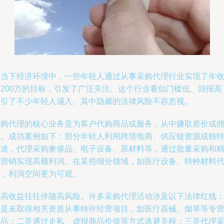
在当下经济环境中，一些年轻人通过从事采购代理行业实现了年
入200万的目标，引发了广泛关注。这个行业看似门槛低、回报高
吸引了不少年轻人涌入。其中隐藏的法律风险不容忽视。
采购代理的核心业务是为客户代购商品或服务，从中赚取差价或
金。成功案例如下：部分年轻人利用跨境电商、供应链资源或独
渠道，代理采购奢侈品、电子设备、原材料等，通过批量采购和
准营销实现高额利润。在某些细分领域，如医疗设备、特种材料
理，利润空间更为可观。
但高收益往往伴随高风险。许多采购代理活动涉及以下法律红线
一是未取得相关资质从事特许经营项目，如医疗器械、烟草等专
商品；二是通过走私、虚报商品价值等方式逃避关税；三是代理