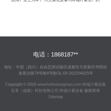
卓越之道
电话：1868187**
地址：中国（四川）自由贸易试验区成都市天府新区华阳街
道香沙路79号附4号附OL-04-202204025号
Copyright © 2026
www.helloxiongmao.com
终端计量设备
见享（成都）科技有限公司
终端计量设备
版权所有
Sitemap