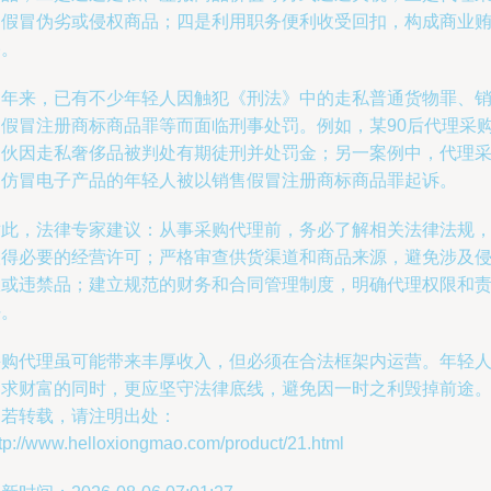
购假冒伪劣或侵权商品；四是利用职务便利收受回扣，构成商业
赂。
近年来，已有不少年轻人因触犯《刑法》中的走私普通货物罪、
售假冒注册商标商品罪等而面临刑事处罚。例如，某90后代理采
团伙因走私奢侈品被判处有期徒刑并处罚金；另一案例中，代理
购仿冒电子产品的年轻人被以销售假冒注册商标商品罪起诉。
对此，法律专家建议：从事采购代理前，务必了解相关法律法规
取得必要的经营许可；严格审查供货渠道和商品来源，避免涉及
权或违禁品；建立规范的财务和合同管理制度，明确代理权限和
任。
采购代理虽可能带来丰厚收入，但必须在合法框架内运营。年轻
追求财富的同时，更应坚守法律底线，避免因一时之利毁掉前途
如若转载，请注明出处：
tp://www.helloxiongmao.com/product/21.html